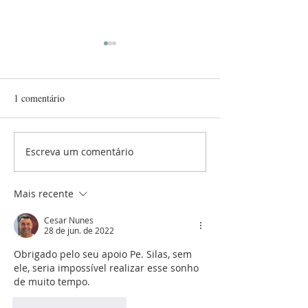
1 comentário
Escreva um comentário
Festa Junina da Catedral
Juramento de Fide
Militar Rainha da Paz reúne
Novos Notários e 
centenas de pessoas e
do Ordinariado Mi
Mais recente
encerra edição 2026 com
Brasil
grande sucesso
Cesar Nunes
28 de jun. de 2022
Obrigado pelo seu apoio Pe. Silas, sem 
ele, seria impossível realizar esse sonho 
de muito tempo.
Curtir
Responder