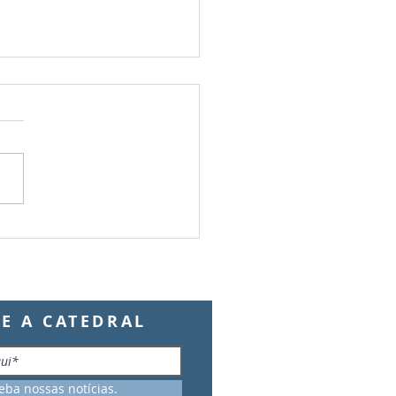
ento de Fidelidade dos
 Notários e Auditores do
ariado Militar do Brasil
E A CATEDRAL
ceba nossas notícias.