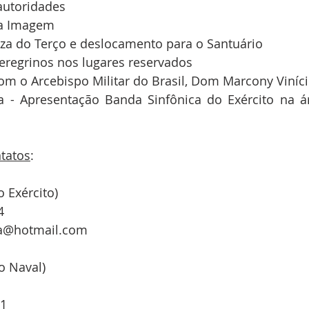
autoridades
da Imagem
reza do Terço e deslocamento para o Santuário
eregrinos nos lugares reservados
om o Arcebispo Militar do Brasil, Dom Marcony Viníci
 - Apresentação Banda Sinfônica do Exército na áre
tatos
:
o Exército)
4
ra@hotmail.com
o Naval)
41