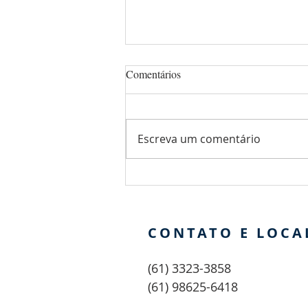
Comentários
Escreva um comentário
3ºRetiro das Coordenações do
Terço dos Homens reúne 66
líderes em Trindade (GO)
CONTATO E LOCA
(61) 3323-3858
(61) 98625-6418