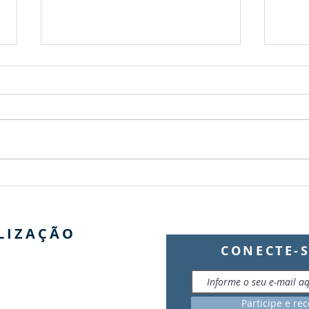
Festa Junina da Catedral Militar
Juram
Rainha da Paz reúne centenas de
Novos
pessoas e encerra edição 2026
Ordin
com grande sucesso
LIZAÇÃO
CONECTE-S
Participe e re